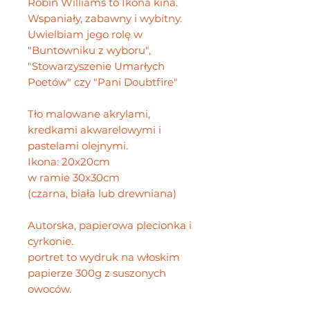
Robin Williams to Ikona kina.
Wspaniały, zabawny i wybitny.
Uwielbiam jego rolę w
"Buntowniku z wyboru",
"Stowarzyszenie Umarłych
Poetów" czy "Pani Doubtfire"
Tło malowane akrylami,
kredkami akwarelowymi i
pastelami olejnymi.
Ikona: 20x20cm
w ramie 30x30cm
(czarna, biała lub drewniana)
Autorska, papierowa plecionka i
cyrkonie.
portret to wydruk na włoskim
papierze 300g z suszonych
owoców.