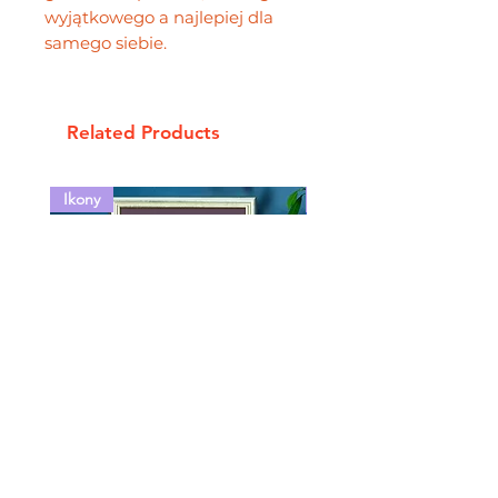
wyjątkowego a najlepiej dla
samego siebie.
Related Products
Ikony
Baby Icons
Dustin Henderson Icon
Janek Rapowanie