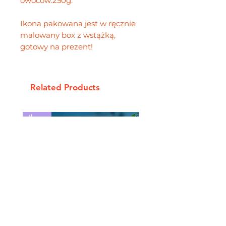
owoców:250g.
Ikona pakowana jest w ręcznie
malowany box z wstążką,
gotowy na prezent!
Related Products
Ikony
Baby Icons